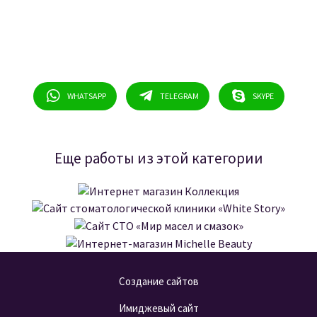
Нажимая на кнопку «Оставить заявку», я даю свое согласие на
обработку персональных данных и соглашаюсь с условиями и
политикой конфиденциальности
.
Задайте нам свой вопрос
WHATSAPP
TELEGRAM
SKYPE
Еще работы из этой категории
Интернет магазин Коллекция
Сайт стоматологической клиники «White
Сайт СТО «Мир масел и смазок»
Story»
ПОДРОБНЕЕ
Интернет-магазин Michelle Beauty
ПОДРОБНЕЕ
ПОДРОБНЕЕ
Создание сайтов
ПОДРОБНЕЕ
Имиджевый сайт