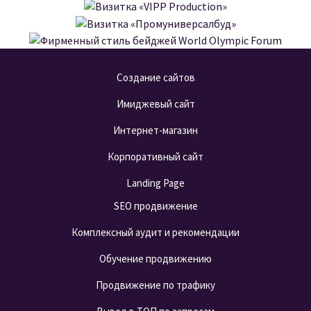
Визитка «VIPP Production»
Визитка «Промуниверсалбуд»
Фирменный стиль бейджей World
ПОДРОБНЕЕ
Olympians Forum
ПОДРОБНЕЕ
Создание сайтов
Имиджевый сайт
ПОДРОБНЕЕ
Интернет-магазин
Корпоративный сайт
Landing Page
SEO продвижение
Комплексный аудит и рекомендации
Обучение продвижению
Продвижение по трафику