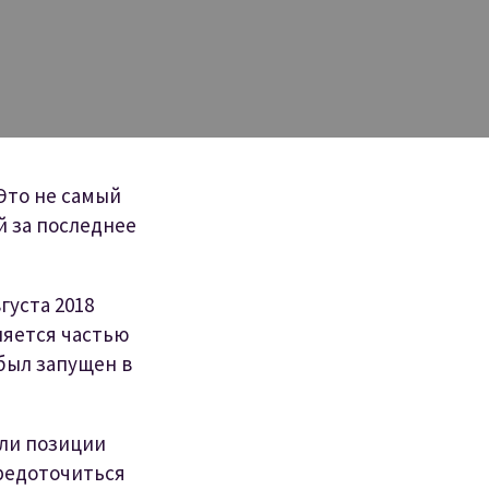
 Это не самый
й за последнее
густа 2018
вляется частью
 был запущен в
сли позиции
средоточиться