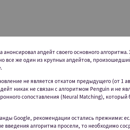
та анонсировал апдейт своего основного алгоритма.
о все же один из крупных апдейтов, произошедши
.
овление не является откатом предыдущего (от 1 ав
пдейт никак не связан с алгоритмом Penguin и не я
ронного сопоставления (Neural Matching), который
анды Google, рекомендации остались прежними: е
е введения алгоритма просели, то необходимо со