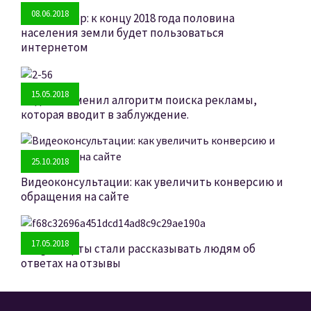
08.06.2018
Мэри Микер: к концу 2018 года половина
населения земли будет пользоваться
интернетом
15.05.2018
Яндекс изменил алгоритм поиска рекламы,
которая вводит в заблуждение.
25.10.2018
Видеоконсультации: как увеличить конверсию и
обращения на сайте
17.05.2018
Google.Карты стали рассказывать людям об
ответах на отзывы