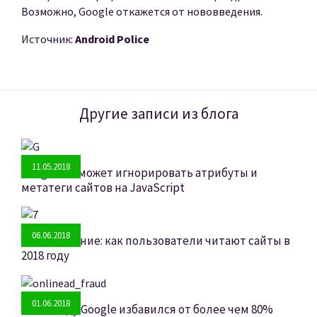
Возможно, Google откажется от нововведения.
Источник:
Android Police
Другие записи из блога
11.05.2018
Googlebot может игнорировать атрибуты и
метатеги сайтов на JavaScript
06.06.2018
Исследование: как пользователи читают сайты в
2018 году
01.06.2018
В 2017 году Google избавился от более чем 80%